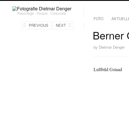
Reportage ∙ People ∙ Corporate
FOTO
AKTUELL
PREVIOUS
NEXT
Berner 
by
Dietmar Denger
Luftbild Gstaad