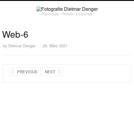
Reportage ∙ People ∙ Corporate
Web-6
by
Dietmar Denger
28. März 2021
PREVIOUS
NEXT