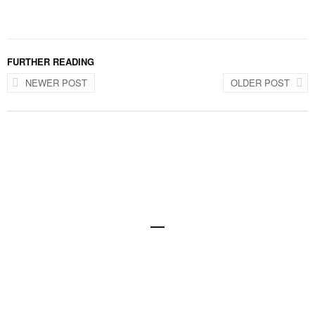
FURTHER READING
NEWER POST
OLDER POST
Design @ Nexxel
Disclaimer
Datenschutzerklärung
Impressum
© All images Dietmar Denger