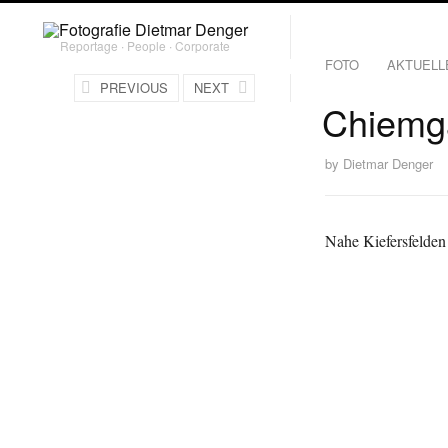
Reportage ∙ People ∙ Corporate
FOTO
AKTUELL
PREVIOUS
NEXT
Chiemga
by
Dietmar Denger
Nahe Kiefersfelden