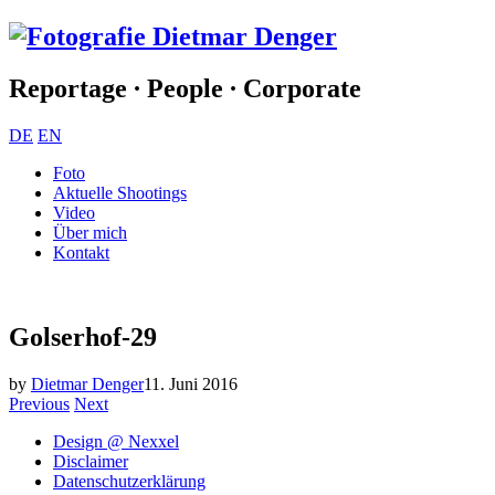
Reportage ∙ People ∙ Corporate
DE
EN
Foto
Aktuelle Shootings
Video
Über mich
Kontakt
Golserhof-29
by
Dietmar Denger
11. Juni 2016
Previous
Next
Design @ Nexxel
Disclaimer
Datenschutzerklärung