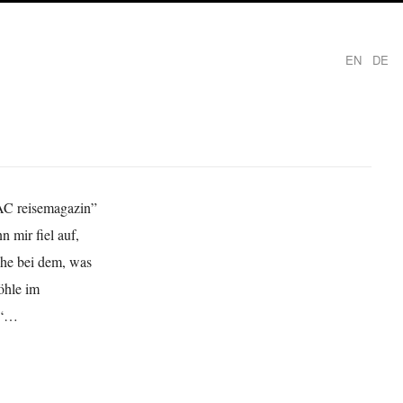
EN
DE
DAC reisemagazin”
 mir fiel auf,
che bei dem, was
öhle im
en“…