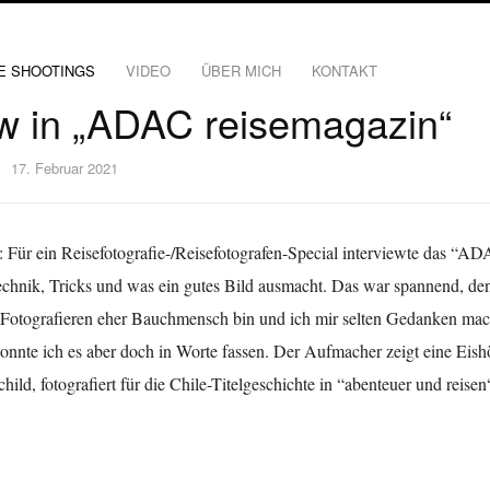
E SHOOTINGS
VIDEO
ÜBER MICH
KONTAKT
ew in „ADAC reisemagazin“
17. Februar 2021
: Für ein Reisefotografie-/Reisefotografen-Special interviewte das “A
echnik, Tricks und was ein gutes Bild ausmacht. Das war spannend, denn
 Fotografieren eher Bauchmensch bin und ich mir selten Gedanken ma
onnte ich es aber doch in Worte fassen. Der Aufmacher zeigt eine Eish
hild, fotografiert für die Chile-Titelgeschichte in “abenteuer und reis