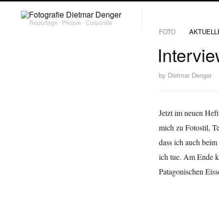
Reportage ∙ People ∙ Corporate
FOTO
AKTUELL
Intervi
by
Dietmar Denger
Jetzt im neuen Heft
mich zu Fotostil, T
dass ich auch beim
ich tue. Am Ende k
Patagonischen Eissc