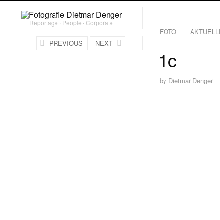
Reportage ∙ People ∙ Corporate
FOTO
AKTUELL
PREVIOUS
NEXT
1c
by
Dietmar Denger