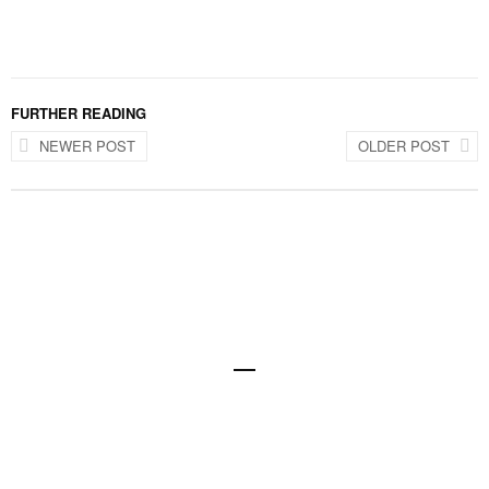
FURTHER READING
NEWER POST
OLDER POST
Design @ Nexxel
Disclaimer
Datenschutzerklärung
Impressum
© All images Dietmar Denger