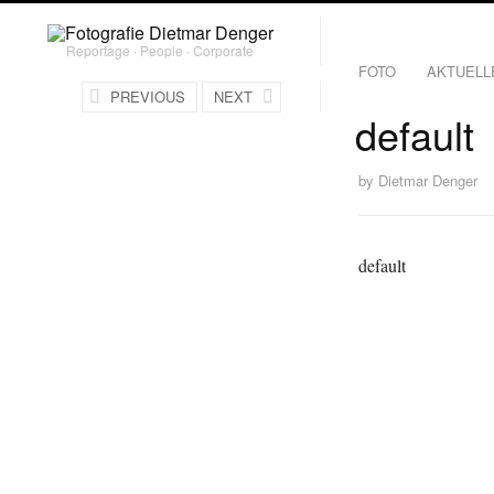
Reportage ∙ People ∙ Corporate
FOTO
AKTUELL
PREVIOUS
NEXT
default
by
Dietmar Denger
default