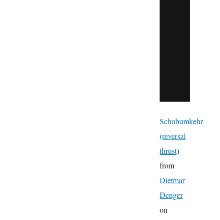
Schubumkehr
(reversal
thrust)
from
Dietmar
Denger
on