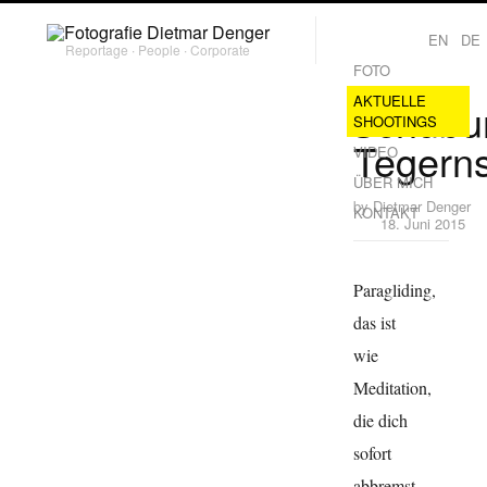
EN
DE
Reportage ∙ People ∙ Corporate
FOTO
AKTUELLE
Schubu
SHOOTINGS
Tegern
VIDEO
ÜBER MICH
by
Dietmar Denger
KONTAKT
18. Juni 2015
Paragliding,
das ist
wie
Meditation,
die dich
sofort
abbremst