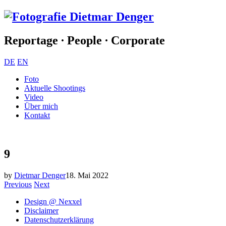
Reportage ∙ People ∙ Corporate
DE
EN
Foto
Aktuelle Shootings
Video
Über mich
Kontakt
9
by
Dietmar Denger
18. Mai 2022
Previous
Next
Design @ Nexxel
Disclaimer
Datenschutzerklärung