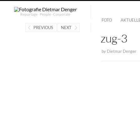
Reportage ∙ People ∙ Corporate
FOTO
AKTUELL
PREVIOUS
NEXT
zug-3
by
Dietmar Denger