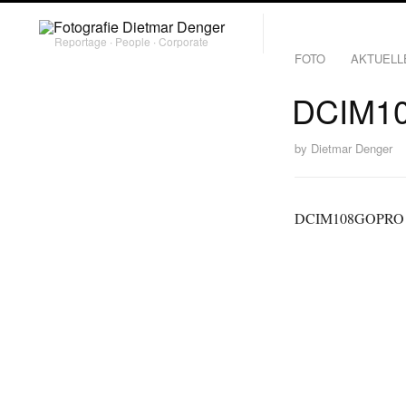
Reportage ∙ People ∙ Corporate
FOTO
AKTUELL
DCIM1
by
Dietmar Denger
DCIM108GOPRO