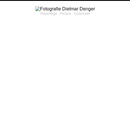
Reportage ∙ People ∙ Corporate
corporate
ALPINE PEARLS
Für ein neues Magazin der alpenweiten Tourismuskooperation „Alpine Pearls“ war
ich zu jeweils zweitägigen Shootings in vier Miedgliedsorten unterwegs: Bad
Reichenhall, Werfenweng, Mallnitz und Weissensee.
PROJECT TYPE
#
corporate