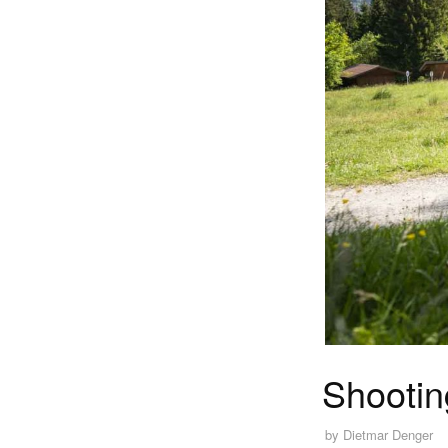
Shootin
by
Dietmar Denger