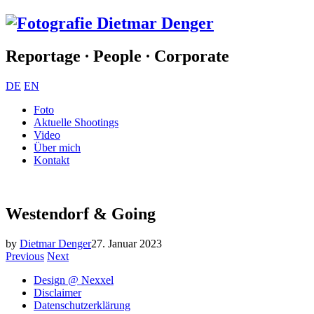
Reportage ∙ People ∙ Corporate
DE
EN
Foto
Aktuelle Shootings
Video
Über mich
Kontakt
Westendorf & Going
by
Dietmar Denger
27. Januar 2023
Previous
Next
Design @ Nexxel
Disclaimer
Datenschutzerklärung