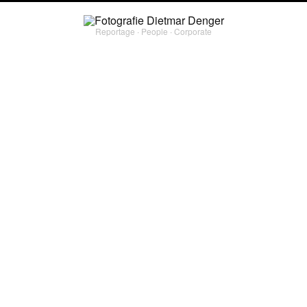
Reportage ∙ People ∙ Corporate
reportage
FLORIDA
Beach und Street Art in Miami & ein Best of Florida, vor allem an der spannenderen
Westküste, für Visit Florida.
PROJECT TYPE
#
corporate