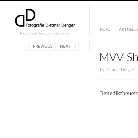
FOTO
AKTUELL
Reportage ∙ People ∙ Corporate
PREVIOUS
NEXT
MVV-Sh
by
Dietmar Denger
Benediktbeuer