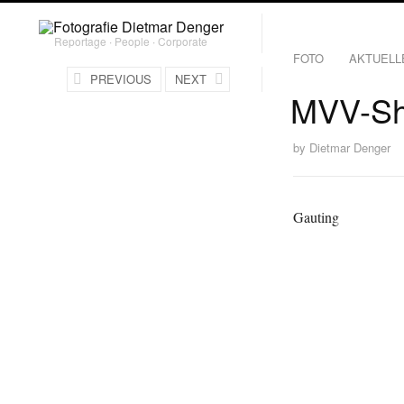
Reportage ∙ People ∙ Corporate
FOTO
AKTUELL
PREVIOUS
NEXT
MVV-Sh
by
Dietmar Denger
Gauting