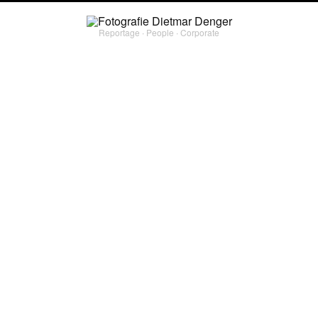
Reportage ∙ People ∙ Corporate
corporate
BERCHTESGADENER LAND
Eine der schönsten Gegendenden Deutschlands und im Herbst ganz und gar
traumhaft: Nationalpark Berchtesgaden und drumherum. Für meine Agentur laif.
PROJECT TYPE
#
corporate