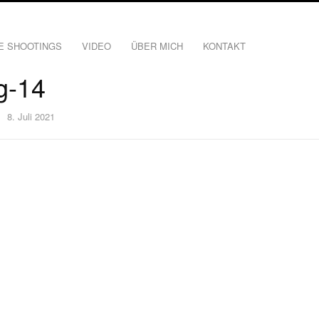
E SHOOTINGS
VIDEO
ÜBER MICH
KONTAKT
g-14
8. Juli 2021