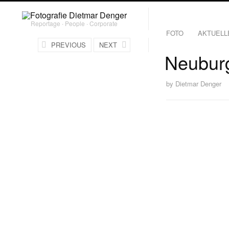
Reportage ∙ People ∙ Corporate
FOTO
AKTUELL
PREVIOUS
NEXT
Neubur
by
Dietmar Denger