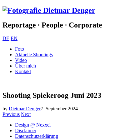
Reportage ∙ People ∙ Corporate
DE
EN
Foto
Aktuelle Shootings
Video
Über mich
Kontakt
Shooting Spiekeroog Juni 2023
by
Dietmar Denger
7. September 2024
Previous
Next
Design @ Nexxel
Disclaimer
Datenschutzerklärung