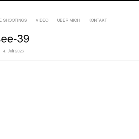
E SHOOTINGS
VIDEO
ÜBER MICH
KONTAKT
see-39
4. Juli 2026