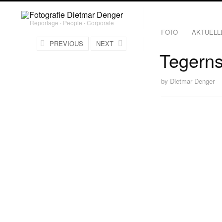
Reportage ∙ People ∙ Corporate
FOTO
AKTUELL
PREVIOUS
NEXT
Tegern
by
Dietmar Denger