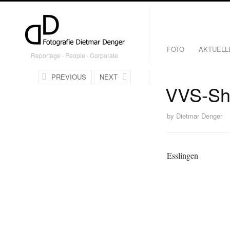
FOTO
AKTUELL
Reportage ∙ People ∙ Corporate
PREVIOUS
NEXT
VVS-Sh
by
Dietmar Denger
Esslingen