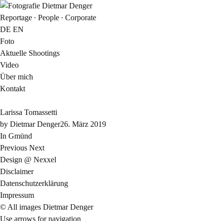
Reportage ∙ People ∙ Corporate
DE
EN
Foto
Aktuelle Shootings
Video
Über mich
Kontakt
Larissa Tomassetti
by
Dietmar Denger
26. März 2019
In Gmünd
Previous
Next
Design @ Nexxel
Disclaimer
Datenschutzerklärung
Impressum
© All images Dietmar Denger
Use arrows
for navigation