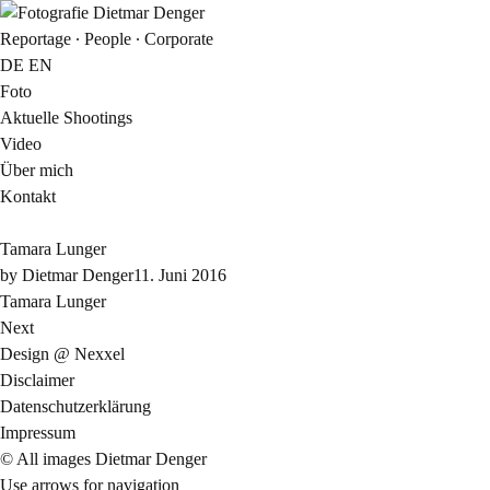
Reportage ∙ People ∙ Corporate
DE
EN
Foto
Aktuelle Shootings
Video
Über mich
Kontakt
Tamara Lunger
by
Dietmar Denger
11. Juni 2016
Tamara Lunger
Next
Design @ Nexxel
Disclaimer
Datenschutzerklärung
Impressum
© All images Dietmar Denger
Use arrows
for navigation