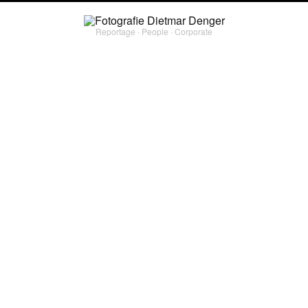
Reportage ∙ People ∙ Corporate
reportage
ANTARKTIS-OUTDOOR
Mittlerweile gibt es viele Anbieter von Kreuzfahrten in die Antarktis. Oceanwide
Expeditions sticht heraus, denn täglich stehen auf ihren Touren Outdoor-Aktivitäten
auf dem Programm. Für das Reisemagazin „abenteuer und reisen“ war ich zum
Bergsteigen, Paddeln und Campen im Insellabyrinth der Antarktischen Halbinsel
unterwegs.
PROJECT TYPE
#
reportage