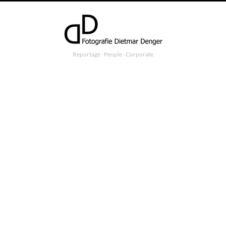
Reportage ∙ People ∙ Corporate
reportage
GSTAAD
Das Schweizer Bergdorf Gstaad vereint ganz entspannt Welten, die
sich normalerweise ausschließen. Besonders augenfällig wird das,
wenn Bernie Ecclestone mit seinem Jet zum Poloturnier einfliegt
und vor dem Bauernhof einparkt. Reportage für das Reisemagazin
„abenteuer und reisen“.
PROJECT TYPE
#
reportage