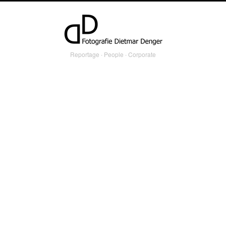
Reportage ∙ People ∙ Corporate
reportage
KAPSTADT – KAP DER GUTEN
FORMEN
Kreatives Kapstadt: Für das Magazin „abenteuer und reisen“ habe ich Designer und
Künstler besucht, war unterwegs zu den Weingütern rund um Stellenbosch, wo Kunst
und Wein traditionell hervorragend zusammenpassen und schaute mir die wunderbare
Guest Farm „Babylonstoren“ an, wo der innovative Geist im Garten, in den Guest
Houses, im Weinkeller und im farmeigenen Restaurant „Babel“ zu spüren ist.
PROJECT TYPE
#
reportage