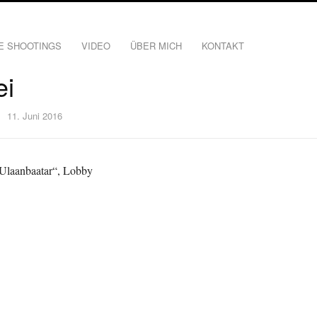
E SHOOTINGS
VIDEO
ÜBER MICH
KONTAKT
ei
11. Juni 2016
 Ulaanbaatar“, Lobby