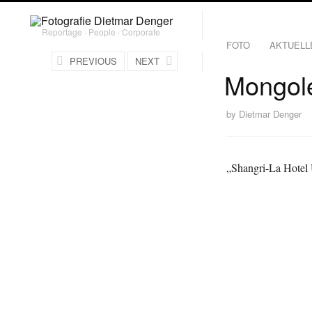
Reportage ∙ People ∙ Corporate
FOTO
AKTUELL
PREVIOUS
NEXT
Mongol
by
Dietmar Denger
„Shangri-La Hotel