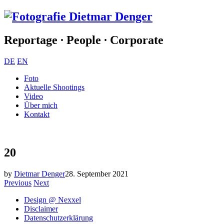
Reportage ∙ People ∙ Corporate
DE
EN
Foto
Aktuelle Shootings
Video
Über mich
Kontakt
20
by
Dietmar Denger
28. September 2021
Previous
Next
Design @ Nexxel
Disclaimer
Datenschutzerklärung