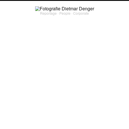
Reportage ∙ People ∙ Corporate
corporate
SAN SEBASTIÁN – BASKISCH IN
HÄPPCHEN
Was für eine Stadt! Erinnert an Paris. Und Rio. Ist überschaubar und zugleich das Ziel
schlechthin für gutes Essen in Nordspanien. Für San Sebastián Tourismus war ich
unterwegs in der Sterne-Küche von Starkoch Arzak, in einem der unzähligen Männer-
Kochklubs, in den Tapas-Bars der Altstadt und an den zwei Traumstränden.
PROJECT TYPE
#
corporate