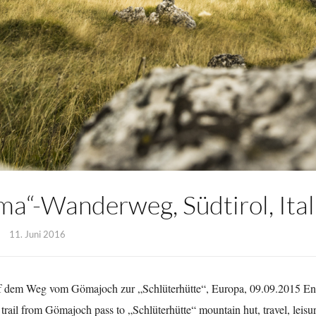
ma“-Wanderweg, Südtirol, Ital
11. Juni 2016
 auf dem Weg vom Gömajoch zur „Schlüterhütte“, Europa, 09.09.2015 Engl
 trail from Gömajoch pass to „Schlüterhütte“ mountain hut, travel, leisu