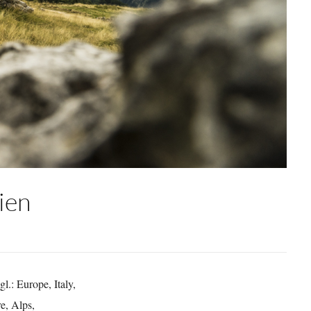
ien
.: Europe, Italy,
re, Alps,