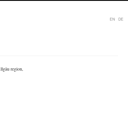
EN
DE
llgäu region,