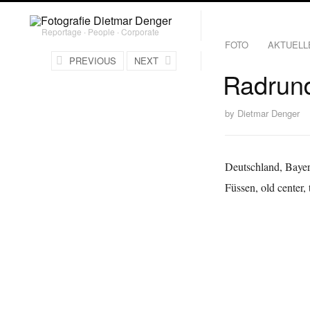
Reportage ∙ People ∙ Corporate
FOTO
AKTUELL
PREVIOUS
NEXT
Radrund
by
Dietmar Denger
Deutschland, Bayer
Füssen, old center, 